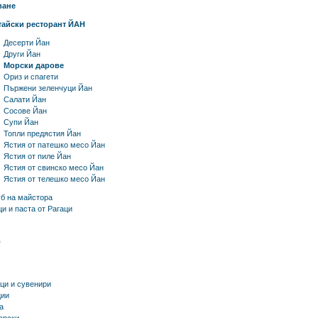
ване
тайски ресторант ЙАН
Десерти Йан
Други Йан
Морски дарове
Ориз и спагети
Пържени зеленчуци Йан
Салати Йан
Сосове Йан
Супи Йан
Топли предястия Йан
Ястия от патешко месо Йан
Ястия от пиле Йан
Ястия от свинско месо Йан
Ястия от телешко месо Йан
уб на майстора
и и паста от Рагаци
ци и сувенири
ии
а