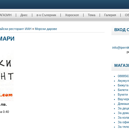
АГАЗИН
Днес
в-к Съперник
Хороскоп
Тема
Галерия
О
айски ресторант ЙАН
»
Морски дарове
ВХОД 
МАРИ
info@iperni
р
МАГАЗ
088856
Акумул
Бижута
Билети
Букети
Ваучер
 лв.
Домаше
За дец
а 0.40
За дом
За кола
За офи
За тяло