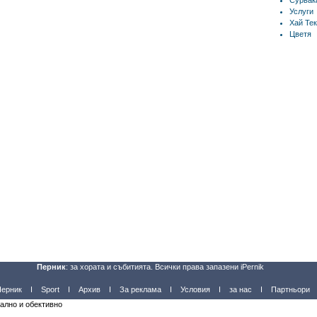
Сурвак
Услуги
Хай Тек
Цветя
Перник
: за хората и събитията. Всички права запазени iPernik
Перник
Sport
Архив
За реклама
Условия
за нас
Партньори
уално и обективно