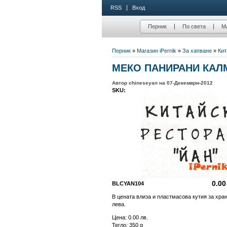
RSS
Вход
Перник
По света
М
Перник
»
Магазин iPernik
»
За хапване
»
Кит
МЕКО ПАНИРАНИ КАЛ
Автор chineseyan на 07-Декември-2012
SKU:
0.00
BLCYAN104
В цената влиза и пластмасова кутия за хран
лева.
Цена:
0.00 лв.
Тегло: 350 g