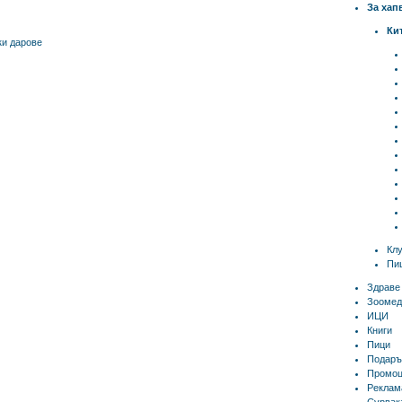
За хап
Ки
и дарове
Кл
Пиц
Здраве
Зоомед
ИЦИ
Книги
Пици
Подаръ
Промоц
Реклам