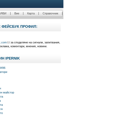
БЯВИ
Вие
Карта
Справочник
С ФЕЙСБУК ПРОФИЛ:
k.com
за споделяне на сигнали, запитвания,
еклама, коментари, мнения, новини.
ИН IPERNIK
3496
атори
и
н майстор
ата
а
та
са
то