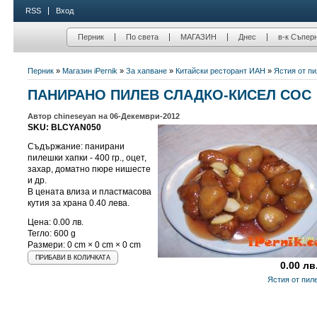
RSS
Вход
Перник
По света
МАГАЗИН
Днес
в-к Съпер
Перник
»
Магазин iPernik
»
За хапване
»
Китайски ресторант ЙАН
»
Ястия от п
ПАНИРАНО ПИЛЕВ СЛАДКО-КИСЕЛ СОС
Автор chineseyan на 06-Декември-2012
SKU: BLCYAN050
Съдържание: панирани
пилешки хапки - 400 гр., оцет,
захар, доматно пюре нишесте
и др.
В цената влиза и пластмасова
кутия за храна 0.40 лева.
Цена:
0.00 лв.
Тегло: 600 g
Размери: 0 cm × 0 cm × 0 cm
0.00 лв
Ястия от пил