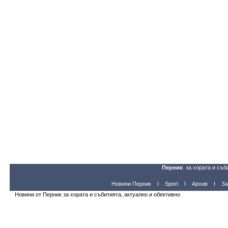
Перник
: за хората и съб
Новини Перник
Sport
Архив
За
Новини от Перник за хората и събитията, актуално и обективно