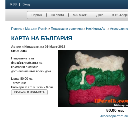
RSS
Вход
Перник
По света
МАГАЗИН
Днес
в-к Съпер
Перник
»
Магазин iPernik
»
Подаръци и сувенири
»
НикИмиджАрт
»
Аксесоари о
КАРТА НА БЪЛГАРИЯ
Автор nikimageart на 01-Март-2013
SKU: 0003
Направената от
филц(вълна)карта на
България е стилно
допълнение към всеки дом.
Цена:
80.00 лв.
Тегло: 0 кг
Размери: 0 cm × 0 cm × 0 cm
80.00 лв.
Аксесоари от вълн