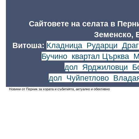
Сайтовете на селата в Перн
Земенско, 
Витоша:
Кладница
,
Рударци
,
Драг
Бучино
,
квартал Църква
,
М
дол
,
Ярджиловци
,
Б
дол
,
Чуйпетлово
,
Влада
Новини от Перник за хората и събитията, актуално и обективно