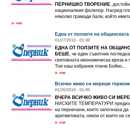
ПЕРНИШКО ТВОРЕНИЕ
, достой
националния фолклор. Насред пл
няколко грамади бали, който имити
още
Една от ползите на общинската
01/27/2010 - 01:00
ЕДНА ОТ ПОЛЗИТЕ НА ОБЩИН
БЕШЕ
, че един съветник погледна
световната икономическа криза и 
Тоя наш избраник плаче Бойко...
още
Всичко живо си мереше термом
01/26/2010 - 01:00
ВЧЕРА ВСИЧКО ЖИВО СИ МЕР
НИСКИТЕ ТЕМПЕРАТУРИ предизв
на перничани, които започнаха д
аритметиката, някои от които не се.
още