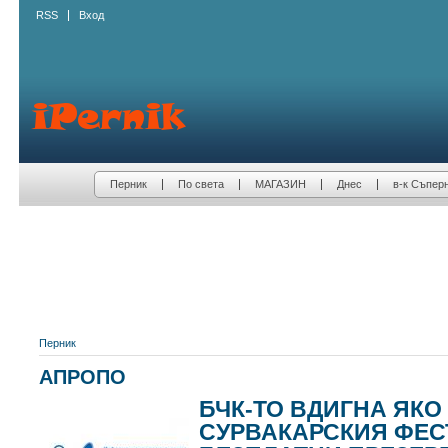
RSS
Вход
Перник
По света
МАГАЗИН
Днес
в-к Съпер
Перник
АПРОПО
БЧК-ТО ВДИГНА ЯК
СУРВАКАРСКИЯ ФЕС