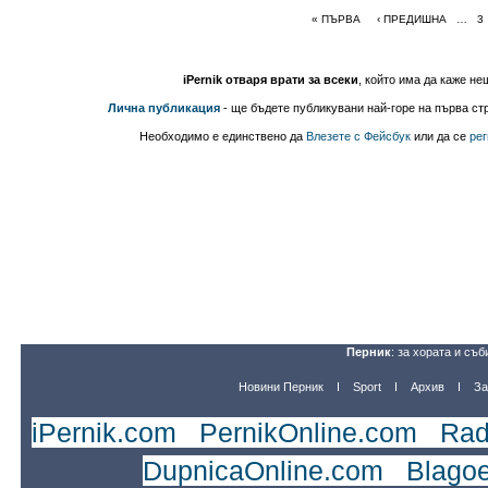
« ПЪРВА
‹ ПРЕДИШНА
…
3
iPernik отваря врати за всеки
, който има да каже не
Лична публикация
- ще бъдете публикувани най-горе на първа стр
Необходимо е единствено да
Влезете с Фейсбук
или да се
рег
Перник
: за хората и съб
Новини Перник
Sport
Архив
За
iPernik.com
|
PernikOnline.com
|
Rad
DupnicaOnline.com
|
Blago