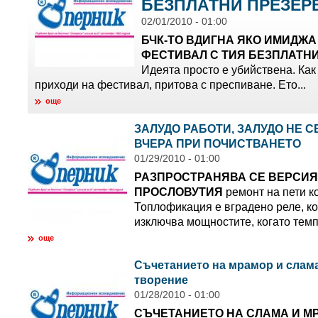
БЕЗПЛАТНИ ПРЕЗЕР
02/01/2010 - 01:00
БЧК-ТО ВДИГНА ЯКО ИМИДЖА
ФЕСТИВАЛ С ТИЯ БЕЗПЛАТН
Идеята просто е убийствена. Как 
приходи на фестивал, притова с преспиване. Ето...
още
ЗАЛУДО РАБОТИ, ЗАЛУДО НЕ С
ВЧЕРА ПРИ ПОЧИСТВАНЕТО
01/29/2010 - 01:00
РАЗПРОСТРАНЯВА СЕ ВЕРСИЯ,
ПРОСЛОВУТИЯ
ремонт на пети к
Топлофикация е вградено реле, к
изключва мощностите, когато темп
още
Съчетанието на мрамор и слам
творение
01/28/2010 - 01:00
СЪЧЕТАНИЕТО НА СЛАМА И М