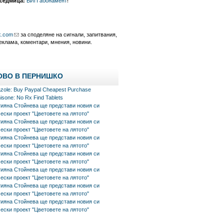
 седмица:
ВИП абонамент
!
k.com
за споделяне на сигнали, запитвания,
еклама, коментари, мнения, новини.
ОВО В ПЕРНИШКО
azole: Buy Paypal Cheapest Purchase
isone: No Rx Find Tablets
тияна Стойнева ще представи новия си
ески проект "Цветовете на лятото"
тияна Стойнева ще представи новия си
ески проект "Цветовете на лятото"
тияна Стойнева ще представи новия си
ески проект "Цветовете на лятото"
тияна Стойнева ще представи новия си
ески проект "Цветовете на лятото"
тияна Стойнева ще представи новия си
ески проект "Цветовете на лятото"
тияна Стойнева ще представи новия си
ески проект "Цветовете на лятото"
тияна Стойнева ще представи новия си
ески проект "Цветовете на лятото"