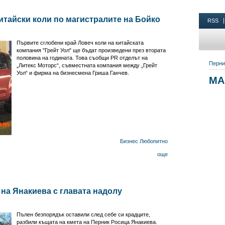
китайски коли по магистралите на Бойко
Първите сглобени край Ловеч коли на китайската
компания "Грейт Уол" ще бъдат произведени през втората
половина на годината. Това съобщи PR отделът на
„Литекс Моторс“, съвместната компания между „Грейт
Уол“ и фирма на бизнесмена Гриша Ганчев.
Бизнес
Любопитно
още
на Янакиева с главата надолу
Пълен безпорядък оставили след себе си крадците,
разбили къщата на кмета на Перник Росица Янакиева.