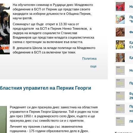
На обучителен семинар в Рударци днес Младежкото
На
обединение в БСП от Перник ще представи своите
кандидати за изборни длъжности в Община Перник,
Пр
научи ipernik.
"
Семинарът ще бъде открит в 13.30 часа от
председателя на БСП в Перник Ненко Темелков, а
Фе
лидера на младите социалисти Станислав
Владимиров ще представи младата социалистическа
смяна с претенции за включване във властта.
Е
Ст
В днешната Школа за млади политици на Младежкото
обединение в БСП са включени три теми.
Е
Политика
още
Н
П
областния управител на Перник Георги
Б
29
П
Рожденият си ден празнува днес заместниа на областния
но
управител в Перник Георги Шарлачки. Той е роден на този
ден през 1950 г. в радомирското село Дрен, където и ще
празнува днес със семейството си и с приятели.
П
Личният му празник съвпада със зваменателна
годишнина - 175 години образователно дело в Дрен.