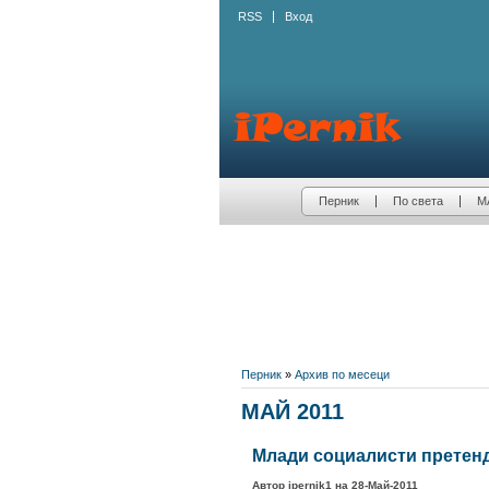
RSS
Вход
Перник
По света
М
Перник
»
Архив по месеци
МАЙ 2011
Млади социалисти претенд
Автор ipernik1 на 28-Май-2011