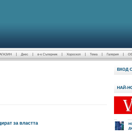
АГАЗИН
Днес
в-к Съперник
Хороскоп
Тема
Галерия
О
ВХОД 
НАЙ-Н
ират за властта
Н
Д