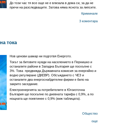
До този час тя все още не е влизала в дома си, за да не
пречи на разследващите. Затова няма яснота за липсите.
Криминале
3 коментара
на тока
Нов ценови шамар ни подготвя Енергото.
Токът за битовите нужди на населението в Пернишко и
останалите райони в Западна България ще поскъпне с
3%. Това предвижда Държавната комисия за енергийно и
водно регулиране (ДКЕВР). Обсъждането с ЧЕЗ и
останалите два енергоснабдителни фирми е било на
закрито заседание.
Електроенергията за потребителите в Югоизточна
България ще поскъпне по дневната тарифа с 0,9%, а по
нощната ще поевтинее с 0,9% (виж таблицата).
Общество
още