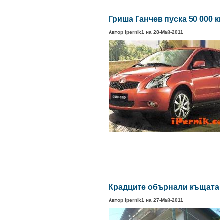
Гриша Ганчев пуска 50 000 
Автор ipernik1 на 28-Май-2011
Крадците обърнали къщата 
Автор ipernik1 на 27-Май-2011