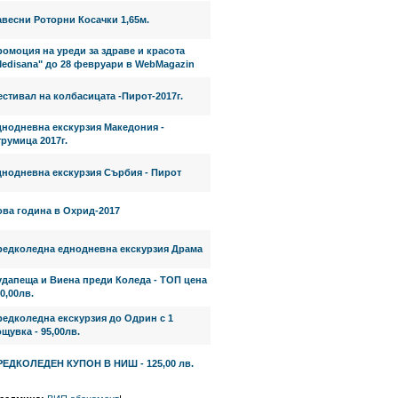
весни Роторни Косачки 1,65м.
омоция на уреди за здраве и красота
Medisana" до 28 февруари в WebMagazin
стивал на колбасицата -Пирот-2017г.
днодневна екскурзия Македония -
румица 2017г.
днодневна екскурзия Сърбия - Пирот
ова година в Охрид-2017
редколедна еднодневна екскурзия Драма
удапеща и Виена преди Коледа - ТОП цена
0,00лв.
редколедна екскурзия до Одрин с 1
щувка - 95,00лв.
РЕДКОЛЕДЕН КУПОН В НИШ - 125,00 лв.