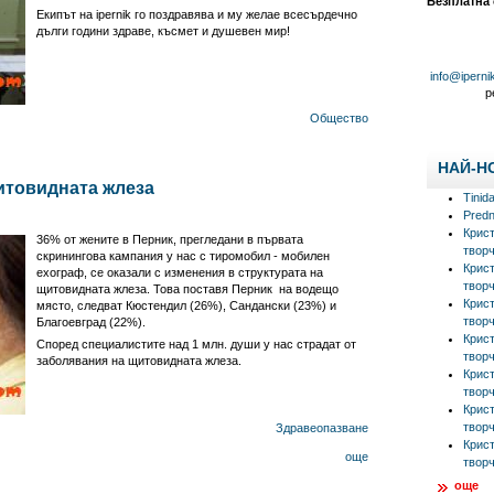
Безплатна
Екипът на ipernik го поздравява и му желае всесърдечно
дълги години здраве, късмет и душевен мир!
info@iperni
р
Общество
НАЙ-Н
итовидната жлеза
Tinid
Predn
Крис
36% от жените в Перник, прегледани в първата
творч
скринингова кампания у нас с тиромобил - мобилен
Крис
ехограф, се оказали с изменения в структурата на
творч
щитовидната жлеза. Това поставя Перник на водещо
Крис
място, следват Кюстендил (26%), Сандански (23%) и
творч
Благоевград (22%).
Крис
Според специалистите над 1 млн. души у нас страдат от
творч
заболявания на щитовидната жлеза.
Крис
творч
Крис
творч
Здравеопазване
Крис
още
творч
още