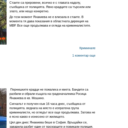
Стаите са преровени, всичко е с главата надолу,
съобщиха от полицията. Явно крадците са търсили или
злато, или нещо конкретно.
До този момент Янакиева не е влизала в стаите. В
момента тя дава показания в областната дирекция на
МВР. Все още продължава и огледа на криминалистите.
Криминале
1 коментар
още
Пернишките крадци не пожалиха и кмета. Бандити са
разбили и обрали къщата на градоначалника Росица
Янакиева в кв. Мошино.
Сигналът е получен към 16 часа днес, съобщиха от
полицията. веднага на място е изпратена група
криминалисти, но огледът все още продължава. Затова не
е ясно какво е изнесено от жилището.
Цял ден днес Янакиева беше в София. Връщайки се,
заварила разбит един от прозорците и повикали полиция.