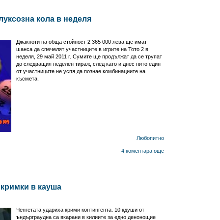
луксозна кола в неделя
Джакпоти на обща стойност 2 365 000 лева ще имат
шанса да спечелят участниците в игрите на Тото 2 в
неделя, 29 май 2011 г. Сумите ще продължат да се трупат
до следващия неделен тираж, след като и днес нито един
от участниците не успя да познае комбинациите на
късмета.
Любопитно
4 коментара
още
 кримки в кауша
Ченгетата удариха крими контингента. 10 кдуши от
ъндърграудна са вкарани в килиите за едно денонощие