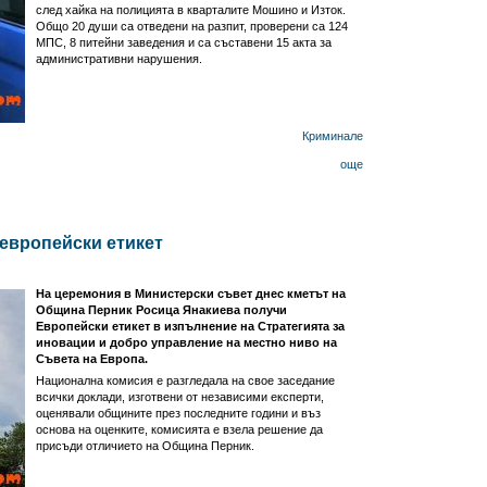
след хайка на полицията в кварталите Мошино и Изток.
Общо 20 души са отведени на разпит, проверени са 124
МПС, 8 питейни заведения и са съставени 15 акта за
административни нарушения.
Криминале
още
европейски етикет
На церемония в Министерски съвет днес кметът на
Община Перник Росица Янакиева получи
Европейски етикет в изпълнение на Стратегията за
иновации и добро управление на местно ниво на
Съвета на Европа.
Национална комисия е разгледала на свое заседание
всички доклади, изготвени от независими експерти,
оценявали общините през последните години и въз
основа на оценките, комисията е взела решение да
присъди отличието на Община Перник.