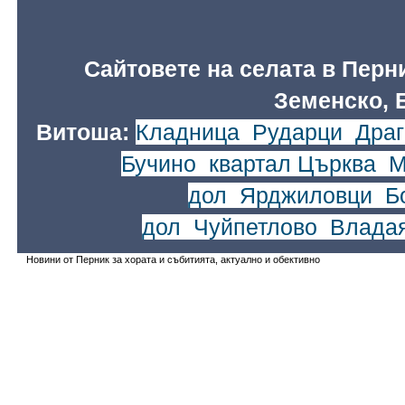
Сайтовете на селата в Перн
Земенско, 
Витоша:
Кладница
,
Рударци
,
Драг
Бучино
,
квартал Църква
,
М
дол
,
Ярджиловци
,
Б
дол
,
Чуйпетлово
,
Влада
Новини от Перник за хората и събитията, актуално и обективно