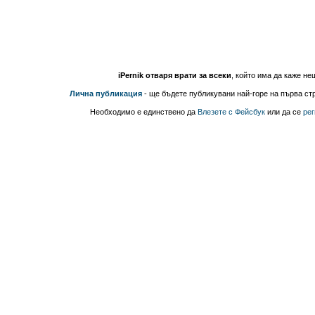
iPernik отваря врати за всеки
, който има да каже не
Лична публикация
- ще бъдете публикувани най-горе на първа стр
Необходимо е единствено да
Влезете с Фейсбук
или да се
рег