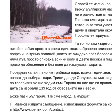
Славей се извършваш
върху Българския на
не е разчистван от н
Госпожа кметицата я
тотално за този учас
други в квартала око
Профиелекториума.
Та точно там където 
някой е набил просто в снега един знак забранено влизане
попречи на трима полицай ,които не виждаха през баровск
няма път, просто спираха всички коли в двете посоки и пи
право на обяснение и без поне да изслушват хората.
Поредния капан, явно им трябваха пари, взимат един знак з
почват да събират пари. Трици да яде Солунската митница
по телевизия че ще ходим към Европа па ние ще си прави
дата са избрали 139 год от обесването на Левски.
Боже пази България. "Не сме народ, а мърша"
Н. Иванов изпрати съобщение, използвайки формата за ко
в http://www.ipernik.com/contact.