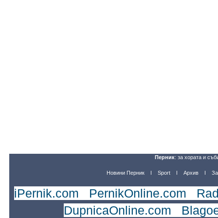
Перник
: за хората и съб
Новини Перник
Sport
Архив
За
iPernik.com
|
PernikOnline.com
|
Rad
DupnicaOnline.com
|
Blago