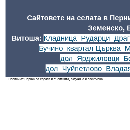
Сайтовете на селата в Перн
Земенско, 
Витоша:
Кладница
,
Рударци
,
Драг
Бучино
,
квартал Църква
,
М
дол
,
Ярджиловци
,
Б
дол
,
Чуйпетлово
,
Влада
Новини от Перник за хората и събитията, актуално и обективно