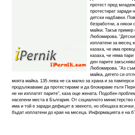
протест пред младежк
протестират заради 
детски надбавки. Пов
безработни, а някои 
майки. Такъв пример
Любомирова. "Детски
изплатени за месец ю
казаха, че има прево
казаха, че няма пари 
ден парите закъснява
Любомирова. "Аз съм
майка, детето си отг
моята майка. 135 лева не са малко за храна и за памперси
продължаваме да протестираме и да блокираме пътя Перн
не ни изплатят парите", каза още жената. Подобен проблем
населени места в България. От социалното министерство 
има и той е заради дефицит в звеното, но обещаха всичк
бъдат изплатени до края на месеца. Информацията е на 