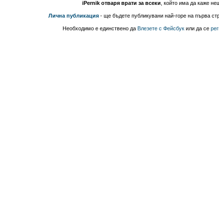
iPernik отваря врати за всеки
, който има да каже не
Лична публикация
- ще бъдете публикувани най-горе на първа стр
Необходимо е единствено да
Влезете с Фейсбук
или да се
рег