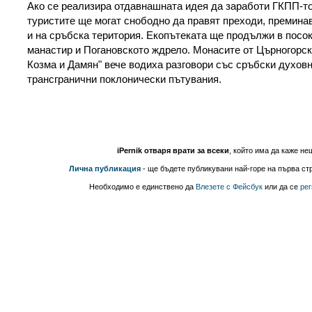
Ако се реализира отдавнашната идея да заработи ГКПП-то
туристите ще могат снободно да правят преходи, преминав
и на сръбска територия. Екопътеката ще продължи в посо
манастир и Погановското ждрело. Монасите от Църногорск
Козма и Дамян" вече водиха разговори със сръбски духовн
трансгранични поклонически пътувания.
iPernik отваря врати за всеки
, който има да каже не
Лична публикация
- ще бъдете публикувани най-горе на първа стр
Необходимо е единствено да
Влезете с Фейсбук
или да се
рег