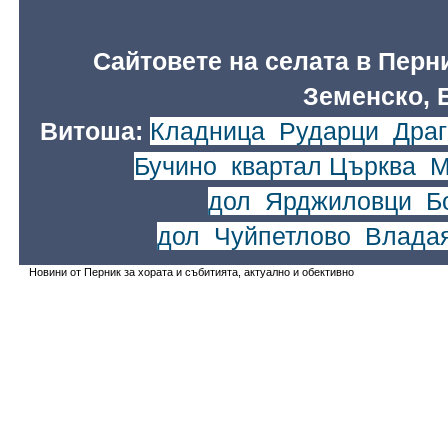
Сайтовете на селата в Перн
Земенско, 
Витоша:
Кладница
,
Рударци
,
Драг
Бучино
,
квартал Църква
,
М
дол
,
Ярджиловци
,
Б
дол
,
Чуйпетлово
,
Влада
Новини от Перник за хората и събитията, актуално и обективно