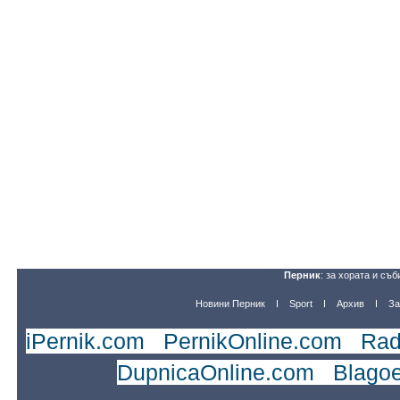
Перник
: за хората и съб
Новини Перник
Sport
Архив
За
iPernik.com
|
PernikOnline.com
|
Rad
DupnicaOnline.com
|
Blago