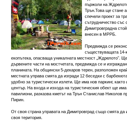
пържоли на Ждрелото
Трън.Това ще стане 
спечели проект за тр
сътрудничество със 
Димитровградна стойн
внесен в МРРБ.
Предвижда се реконс
съществуващата 14-
екопътека, опасваща уникалната местност „Ждрелото". Щ
дървените части на мостчетата, предвижда се и изграждан
планината. На общински 5-декаров терен, разположен кра
местната управа смята да изгради 12 беседки с барбекюта,
удобно за туристически излети. Ще има нов паркинг, какт
център. На входа и изхода на туристическия обект ще им
павилиони, разказва кметът на Трън Станислав Николов пр
Пирин.
От своя страна управата на Димитровград също смята да 
своя територия.