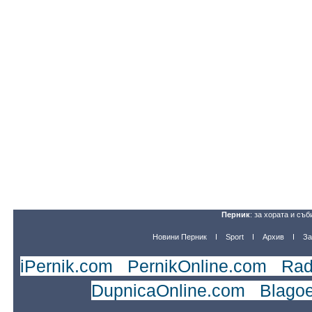
Перник
: за хората и съб
Новини Перник
Sport
Архив
За
iPernik.com
|
PernikOnline.com
|
Rad
DupnicaOnline.com
|
Blago