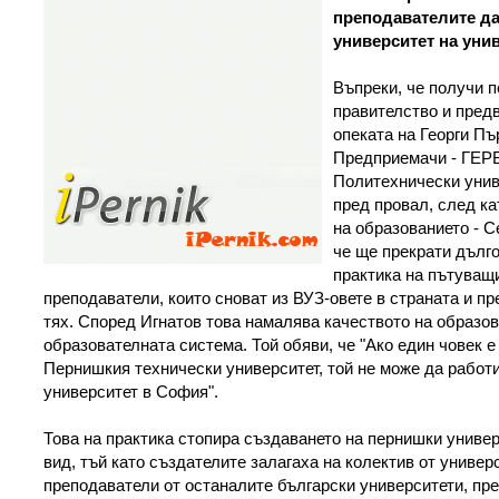
преподавателите да
университет на унив
Въпреки, че получи п
правителство и пред
опеката на Георги Пъ
Предприемачи - ГЕРБ
Политехнически унив
пред провал, след ка
на образованието - С
че ще прекрати дълг
практика на пътуващ
преподаватели, които сноват из ВУЗ-овете в страната и пр
тях. Според Игнатов това намалява качеството на образов
образователната система. Той обяви, че "Ако един човек 
Пернишкия технически университет, той не може да работи
университет в София".
Това на практика стопира създаването на пернишки универ
вид, тъй като създателите залагаха на колектив от универ
преподаватели от останалите български университети, пр