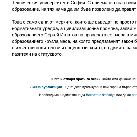
Техническия университет в София. С приемането на новия
образование, на тях няма да им бъде позволено да правят
Това е само една от мерките, които ще въведат не просто 
нормативната уредба, а цивилизационна промяна, заяви м
образованието Сергей Игнатов на провелата се вчера в ми
образованието кръгла маса, на която предлаганият закон
с известни политолози и социолози, които, по думите на м
пазители на статуквото.
iPernik отваря врати за всеки
, който има да каже не
Лична публикация
- ще бъдете публикувани най-горе на първа стр
Необходимо е единствено да
Влезете с Фейсбук
или да се
рег