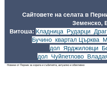
Сайтовете на селата в Перн
Земенско, 
Витоша:
Кладница
,
Рударци
,
Драг
Бучино
,
квартал Църква
,
М
дол
,
Ярджиловци
,
Б
дол
,
Чуйпетлово
,
Влада
Новини от Перник за хората и събитията, актуално и обективно