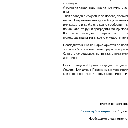
свободен.
А основна характеристика на поетичното аз
сам.
Тази свобода е съдбовна за човека, пребив
верую. Покритието между свобода и самота 
или каквато и да било, в която свободният
приобщава, то руши преградите между човека
Когато е истниско, то се твори в самота, т
можеш да видиш това, което е недостъпно з
Последната книга на Борис Христов се нарич
заглавия без текстове, илюстриращи йерогл
Словото се редуцира, потъва като вода меж
достойно.
Поетът напусна Перник преди доста години.
Лещен. Но и днес в Перник има много верни
които го ценят: Честито признание, Боре! "
iPernik отваря вр
Лична публикация
- ще бъдете
Необходимо е единствено