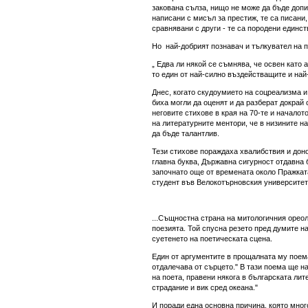
закована сълза, нищо не може да бъде допи
написани с мисъл за престиж, те са писани,
сравнявани с други - те са породени единст
Но най-добрият познавач и тълкувател на п
„ Едва ли някой се съмнява, че освен като 
то един от най-силно въздействащите и най
Днес, когато скудоумието на соцреализма и
биха могли да оценят и да разберат докрай
неговите стихове в края на 70-те и началото
на литературните ментори, че в низините н
да бъде талантлив.
Тези стихове пораждаха хвалибствия и доно
главна буква, Държавна сигурност отдавна 
започнато още от времената около Пражката
студент във Велокотърновския университет.
...Същностна страна на митологичния ореол
поезията. Той спусна резето пред думите н
суетенето на поетическата сцена.
Един от аргументите в прощалната му поема
отдалечава от сърцето." В тази поема ще 
на поета, правени някога в българската лит
страдание и вик сред океана."
И поради една основна причина, която мног