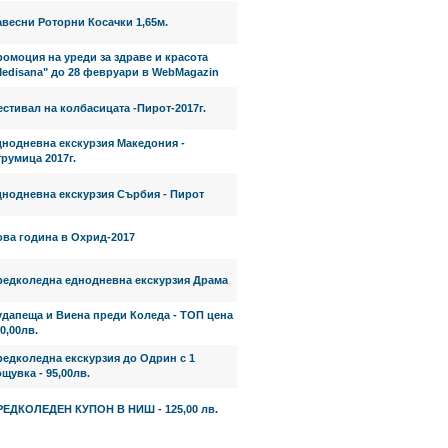
весни Роторни Косачки 1,65м.
омоция на уреди за здраве и красота
Medisana" до 28 февруари в WebMagazin
стивал на колбасицата -Пирот-2017г.
днодневна екскурзия Македония -
румица 2017г.
днодневна екскурзия Сърбия - Пирот
ова година в Охрид-2017
редколедна еднодневна екскурзия Драма
удапеща и Виена преди Коледа - ТОП цена
0,00лв.
редколедна екскурзия до Одрин с 1
щувка - 95,00лв.
РЕДКОЛЕДЕН КУПОН В НИШ - 125,00 лв.