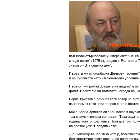
във Великотърновския университет "Св. св.
млади поети" (1975 г.), заедно с Екатерин
знаково - „На седмия ден".
Първата му стихосбирка ,Вечерен тромпет" 
и на публиката като изключително успешна.
Първият му роман „Бащата на яйцето" е отпе
филм. Носител е на голямата награда на Со
Борис Христов е признат като автор на лите
възприемат като зрял творец с вече постиг
Кой е Борис Христов ли? Той влезе в обувки
там с изумителната си поезия. Така издат
година, когато през май в Пловдив той пол
на празниците "Пловдив чете".
Д-р Любомир Канов, психиатър, политическ
белетристични книги описва по следния нач