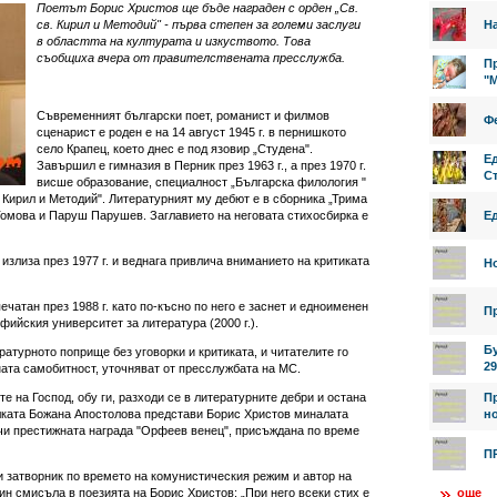
Поетът Борис Христов ще бъде награден с орден „Св.
св. Кирил и Методий" - първа степен за големи заслуги
На
в областта на културата и изкуството. Това
съобщиха вчера от правителствената пресслужба.
Пр
"
Съвременният български поет, романист и филмов
Фе
сценарист е роден е на 14 август 1945 г. в пернишкото
село Крапец, което днес е под язовир „Студена".
Е
Завършил е гимназия в Перник през 1963 г., а през 1970 г.
Ст
висше образование, специалност „Българска филология "
 Кирил и Методий". Литературният му дебют е в сборника „Трима
а Томова и Паруш Парушев. Заглавието на неговата стихосбирка е
Е
излиза през 1977 г. и веднага привлича вниманието на критиката
Н
чатан през 1988 г. като по-късно по него е заснет и едноименен
П
фийския университет за литература (2000 г.).
Б
ратурното поприще без уговорки и критиката, и читателите го
29
ната самобитност, уточняват от пресслужбата на МС.
те на Господ, обу ги, разходи се в литературните дебри и остана
П
елката Божана Апостолова представи Борис Христов миналата
но
учи престижната награда "Орфеев венец", присъждана по време
П
и затворник по времето на комунистическия режим и автор на
ин смисъла в поезията на Борис Христов: „При него всеки стих е
още