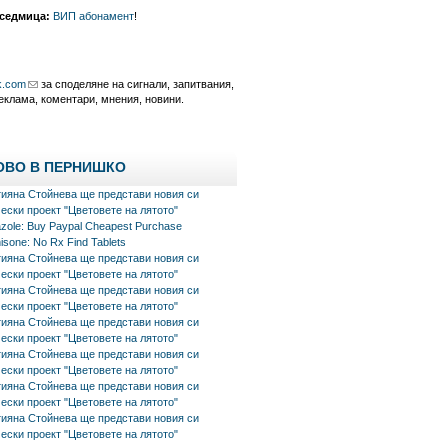
 седмица:
ВИП абонамент
!
k.com
за споделяне на сигнали, запитвания,
еклама, коментари, мнения, новини.
ОВО В ПЕРНИШКО
тияна Стойнева ще представи новия си
ески проект "Цветовете на лятото"
azole: Buy Paypal Cheapest Purchase
isone: No Rx Find Tablets
тияна Стойнева ще представи новия си
ески проект "Цветовете на лятото"
тияна Стойнева ще представи новия си
ески проект "Цветовете на лятото"
тияна Стойнева ще представи новия си
ески проект "Цветовете на лятото"
тияна Стойнева ще представи новия си
ески проект "Цветовете на лятото"
тияна Стойнева ще представи новия си
ески проект "Цветовете на лятото"
тияна Стойнева ще представи новия си
ески проект "Цветовете на лятото"