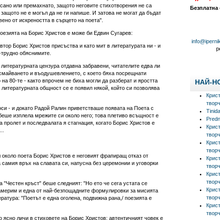
сано или премахнато, защото неговите стихотворения не са
Безплатна
 защото не е могъл да не ги напише. И затова не могат да бъдат
вено от искреността в сърцето на поета".
оезията на Борис Христов е може би Едвин Сугарев:
info@iperni
автор Борис Христов присъства и като мит в литературата ни - и
р
-трудно обяснимите.
 литературната цензура отдавна забравени, читателите едва ли
 смайването и въодушевлението, с което бяха посрещнати
 на 80-те - както впрочем не биха могли да разберат и яростта
НАЙ-Н
а литературната общност се е появил някой, който си позволява
Крис
творч
си - и докато Радой Ралин приветстваше появата на Поета с
Tinid
беше изплела мрежите си около него; това плетиво всъщност е
Predn
 пролет и последвалата я стагнация, когато Борис Христов е
Крис
..
творч
Крис
творч
 около поета Борис Христов е неговият фрапиращ отказ от
Крис
а самия връх на славата си, напусна без церемонии и уговорки
творч
Крис
творч
 "Честен кръст" беше следният: "Но ето че сега устата се
Крис
намерим и една от най-безпощадните формулировки за мисията
творч
ература: "Поетът е една оголена, подвижна рана,/ поезията е
Крис
творч
о ясно личи в стиховете на Борис Христов: автентичният човек е