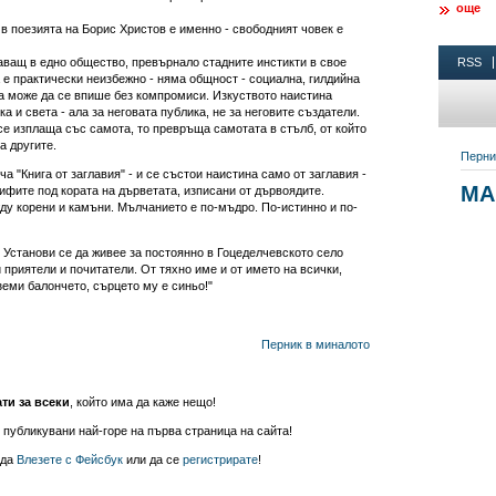
още
 в поезията на Борис Христов е именно - свободният човек е
аващ в едно общество, превърнало стадните инстикти в свое
е практически неизбежно - няма общност - социална, гилдийна
 да може да се впише без компромиси. Изкуството наистина
 и света - ала за неговата публика, не за неговите създатели.
о се изплаща със самота, то превръща самотата в стълб, от който
а другите.
а "Книга от заглавия" - и се състои наистина само от заглавия -
ифите под кората на дърветата, изписани от дървоядите.
ду корени и камъни. Мълчанието е по-мъдро. По-истинно и по-
 Установи се да живее за постоянно в Гоцеделчевското село
 приятели и почитатели. От тяхно име и от името на всички,
Вземи балончето, сърцето му е синьо!"
Перник в миналото
ати за всеки
, който има да каже нещо!
 публикувани най-горе на първа страница на сайта!
 да
Влезете с Фейсбук
или да се
регистрирате
!