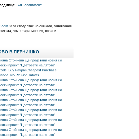
 седмица:
ВИП абонамент
!
k.com
за споделяне на сигнали, запитвания,
еклама, коментари, мнения, новини.
ОВО В ПЕРНИШКО
тияна Стойнева ще представи новия си
ески проект "Цветовете на лятото"
azole: Buy Paypal Cheapest Purchase
isone: No Rx Find Tablets
тияна Стойнева ще представи новия си
ески проект "Цветовете на лятото"
тияна Стойнева ще представи новия си
ески проект "Цветовете на лятото"
тияна Стойнева ще представи новия си
ески проект "Цветовете на лятото"
тияна Стойнева ще представи новия си
ески проект "Цветовете на лятото"
тияна Стойнева ще представи новия си
ески проект "Цветовете на лятото"
тияна Стойнева ще представи новия си
ески проект "Цветовете на лятото"