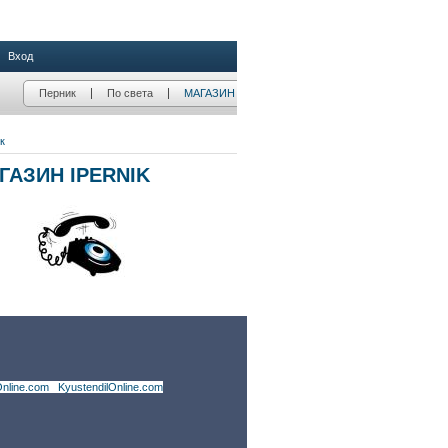
nline.com
|
KyustendilOnline.com