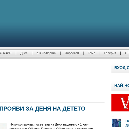
АГАЗИН
Днес
в-к Съперник
Хороскоп
Тема
Галерия
О
ВХОД 
НАЙ-Н
ПРОЯВИ ЗА ДЕНЯ НА ДЕТЕТО
Н
Няколко прояви, посветени на Деня на детето - 1 юни,
Д
организират Община Перник и Общински младежки дом