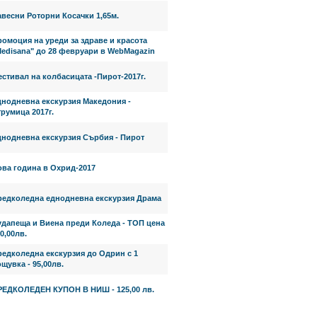
весни Роторни Косачки 1,65м.
омоция на уреди за здраве и красота
Medisana" до 28 февруари в WebMagazin
стивал на колбасицата -Пирот-2017г.
днодневна екскурзия Македония -
румица 2017г.
днодневна екскурзия Сърбия - Пирот
ова година в Охрид-2017
редколедна еднодневна екскурзия Драма
удапеща и Виена преди Коледа - ТОП цена
0,00лв.
редколедна екскурзия до Одрин с 1
щувка - 95,00лв.
РЕДКОЛЕДЕН КУПОН В НИШ - 125,00 лв.