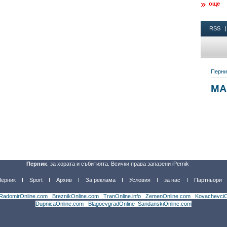
още
Перник
: за хората и събитията. Всички права запазени iPernik
Перник
Sport
Архив
За реклама
Условия
за нас
Партньори
RadomirOnline.com
|
BreznikOnline.com
|
TranOnline.info
|
ZemenOnline.com
|
KovachevciO
DupnicaOnline.com
|
BlagoevgradOnline
|
SandanskiOnline.com