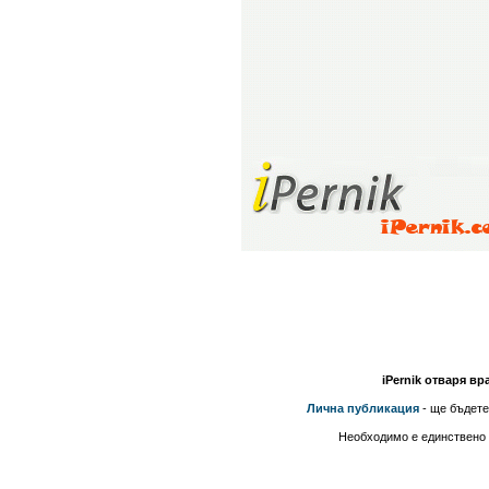
iPernik отваря вр
Лична публикация
- ще бъдете
Необходимо е единствено