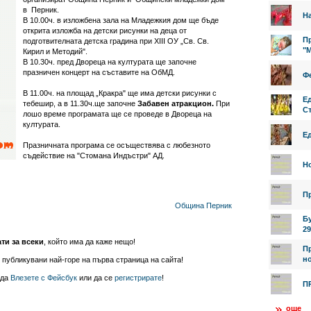
в Перник.
На
В 10.00ч. в изложбена зала на Младежкия дом ще бъде
открита изложба на детски рисунки на деца от
Пр
подготвителната детска градина при ХІІІ ОУ „Св. Св.
"
Кирил и Методий".
В 10.30ч. пред Двореца на културата ще започне
празничен концерт на съставите на ОбМД.
Фе
В 11.00ч. на площад „Кракра" ще има детски рисунки с
Е
тебешир, а в 11.30ч.ще започне
Забавен атракцион.
При
Ст
лошо време програмата ще се проведе в Двореца на
културата.
Е
Празничната програма се осъществява с любезното
съдействие на "Стомана Индъстри" АД.
Н
П
Община Перник
Б
29
ати за всеки
, който има да каже нещо!
П
но
 публикувани най-горе на първа страница на сайта!
 да
Влезете с Фейсбук
или да се
регистрирате
!
П
още