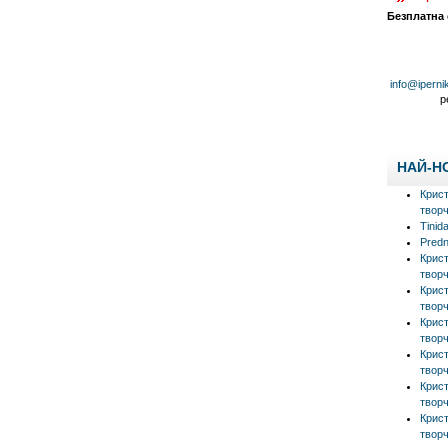
Безплатна
info@iperni
р
НАЙ-Н
Крис
творч
Tinid
Predn
Крис
творч
Крис
творч
Крис
творч
Крис
творч
Крис
творч
Крис
творч