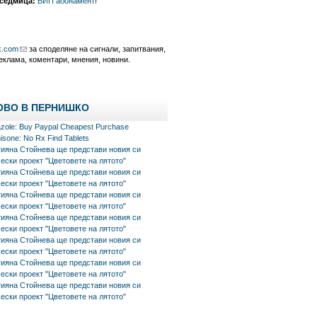
 седмица:
ВИП абонамент
!
k.com
за споделяне на сигнали, запитвания,
еклама, коментари, мнения, новини.
ОВО В ПЕРНИШКО
azole: Buy Paypal Cheapest Purchase
isone: No Rx Find Tablets
тияна Стойнева ще представи новия си
ески проект "Цветовете на лятото"
тияна Стойнева ще представи новия си
ески проект "Цветовете на лятото"
тияна Стойнева ще представи новия си
ески проект "Цветовете на лятото"
тияна Стойнева ще представи новия си
ески проект "Цветовете на лятото"
тияна Стойнева ще представи новия си
ески проект "Цветовете на лятото"
тияна Стойнева ще представи новия си
ески проект "Цветовете на лятото"
тияна Стойнева ще представи новия си
ески проект "Цветовете на лятото"