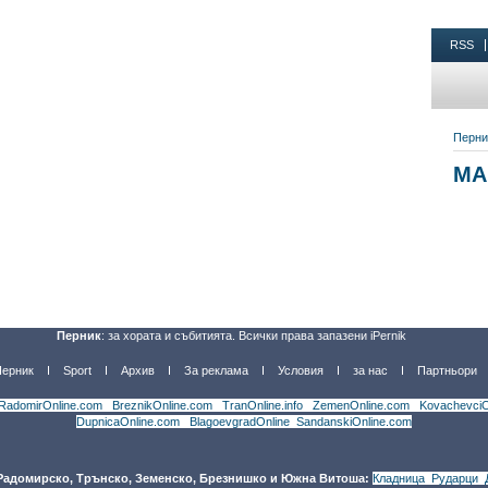
Перник
: за хората и събитията. Всички права запазени iPernik
Перник
Sport
Архив
За реклама
Условия
за нас
Партньори
RadomirOnline.com
|
BreznikOnline.com
|
TranOnline.info
|
ZemenOnline.com
|
KovachevciO
DupnicaOnline.com
|
BlagoevgradOnline
|
SandanskiOnline.com
 Радомирско, Трънско, Земенско, Брезнишко и Южна Витоша:
Кладница
,
Рударци
,