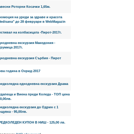
весни Роторни Косачки 1,65м.
омоция на уреди за здраве и красота
Medisana" до 28 февруари в WebMagazin
стивал на колбасицата -Пирот-2017г.
днодневна екскурзия Македония -
румица 2017г.
днодневна екскурзия Сърбия - Пирот
ова година в Охрид-2017
редколедна еднодневна екскурзия Драма
удапеща и Виена преди Коледа - ТОП цена
0,00лв.
редколедна екскурзия до Одрин с 1
щувка - 95,00лв.
РЕДКОЛЕДЕН КУПОН В НИШ - 125,00 лв.