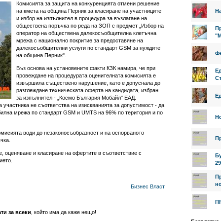
Комисията за защита на конкуренцията отмени решение
на кмета на община Перник за класиране на участниците
На
и избор на изпълнител в процедура за възлагане на
обществена поръчка по реда на ЗОП с предмет „Избор на
Пр
оператор на обществена далекосъобщителна клетъчна
"
мрежа с национално покритие за предоставяне на
далекосъобщителни услуги по стандарт GSM за нуждите
Фе
на община Перник".
Въз основа на установените факти КЗК намира, че при
Е
провеждане на процедурата оценителната комисията е
Ст
извършила съществено нарушение, като е допуснала до
разглеждане техническата оферта на кандидата, избран
Е
за изпълнител - „Космо България Мобайл" ЕАД.
 участника не съответства на изискванията за допустимост - да
билна мрежа по стандарт GSM и UMTS на 96% по територия и по
Н
омисията води до незаконосъобразност и на оспорваното
П
чка.
, оценяване и класиране на офертите в съответствие с
Б
ието.
29
П
но
Бизнес
Власт
П
ати за всеки
, който има да каже нещо!