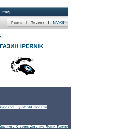
nline.com
|
KyustendilOnline.com
Драгичево
,
Студена
,
Дивотино
,
Люлин
,
Големо