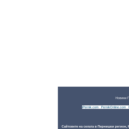
Новини 
iPernik.com
|
PernikOnline.com
|
Сайтовете на селата в Пернишки регион,