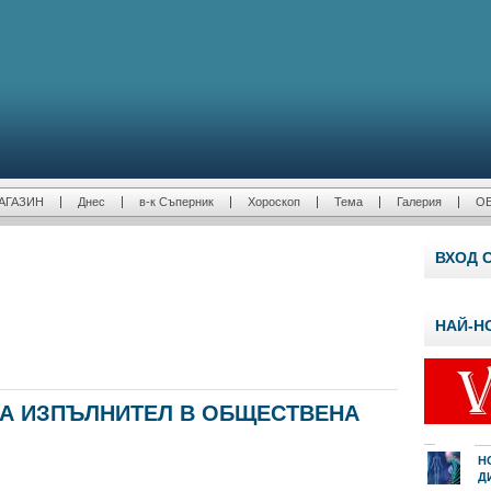
АГАЗИН
Днес
в-к Съперник
Хороскоп
Тема
Галерия
О
ВХОД 
НАЙ-Н
НА ИЗПЪЛНИТЕЛ В ОБЩЕСТВЕНА
Н
Д