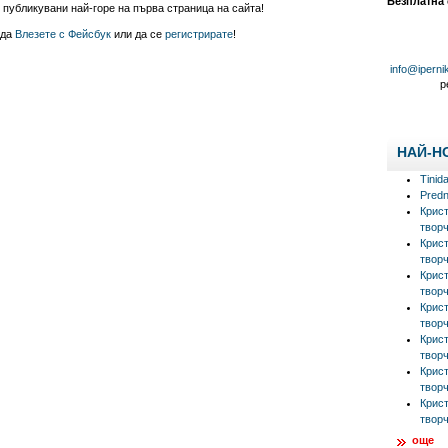
Безплатна
 публикувани най-горе на първа страница на сайта!
 да
Влезете с Фейсбук
или да се
регистрирате
!
info@iperni
р
НАЙ-Н
Tinid
Predn
Крис
творч
Крис
творч
Крис
творч
Крис
творч
Крис
творч
Крис
творч
Крис
творч
още