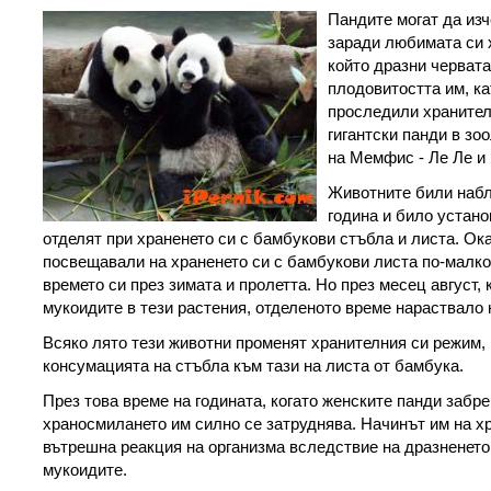
Пандите могат да изч
заради любимата си 
който дразни червата
плодовитостта им, ка
проследили хранител
гигантски панди в зо
на Мемфис - Ле Ле и 
Животните били набл
година и било устано
отделят при храненето си с бамбукови стъбла и листа. Ока
посвещавали на храненето си с бамбукови листа по-малко 
времето си през зимата и пролетта. Но през месец август,
мукоидите в тези растения, отделеното време нараствало 
Всяко лято тези животни променят хранителния си режим, 
консумацията на стъбла към тази на листа от бамбука.
През това време на годината, когато женските панди забре
храносмилането им силно се затруднява. Начинът им на х
вътрешна реакция на организма вследствие на дразненето
мукоидите.