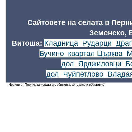
Сайтовете на селата в Перн
Земенско, 
Витоша:
Кладница
,
Рударци
,
Драг
Бучино
,
квартал Църква
,
М
дол
,
Ярджиловци
,
Б
дол
,
Чуйпетлово
,
Влада
Новини от Перник за хората и събитията, актуално и обективно