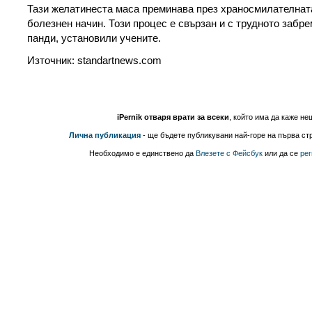
Тази желатинеста маса преминава през храносмилателнат
болезнен начин. Този процес е свързан и с трудното забр
панди, установили учените.
Източник: standartnews.com
iPernik отваря врати за всеки
, който има да каже не
Лична публикация
- ще бъдете публикувани най-горе на първа стр
Необходимо е единствено да
Влезете с Фейсбук
или да се
рег