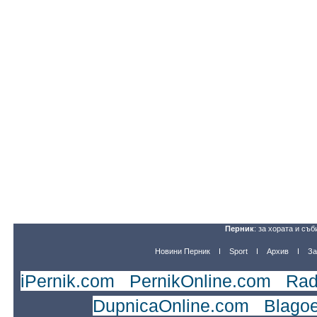
Перник
: за хората и съб
Новини Перник
Sport
Архив
За
iPernik.com
|
PernikOnline.com
|
Rad
DupnicaOnline.com
|
Blago