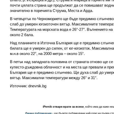
почти цялата страна ще продължат да се повишават водни
значително в поречията Струма, Места и Арда.
В четвъртък по Черноморието ще бъде предимно слънчево
слаб до умерен югоизточен вятър. Максималните температ
Температурата на морската вода е 26°-27°. Вълнението на
около 2 бала.
Над планините в Източна България ще е предимно слънче
билата ще е умерен до силен, от юг-югоизток. Максимална
м.н.в около 22°, на 2000 метра – около 15°.
В петък над западната половина от страната отново ще се
купесто-дъждовна облачност и на места ще превали и пре
България ще е предимно слънчево. Ще духа слаб до умер
вятър. Максимални температури между 26° и 31°.
Източник: dnevnik.bg
iPernik отваря врати за всеки
, който има да каже не
Лична публикация
- ще бъдете публикувани най-горе на първа стр