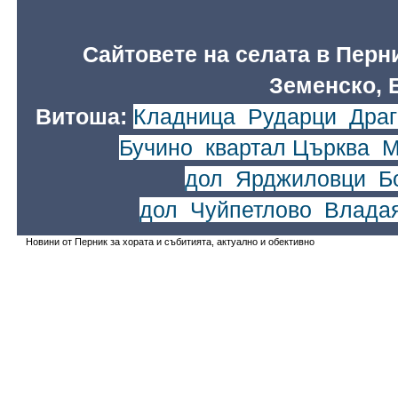
Сайтовете на селата в Перн
Земенско, 
Витоша:
Кладница
,
Рударци
,
Драг
Бучино
,
квартал Църква
,
М
дол
,
Ярджиловци
,
Б
дол
,
Чуйпетлово
,
Влада
Новини от Перник за хората и събитията, актуално и обективно