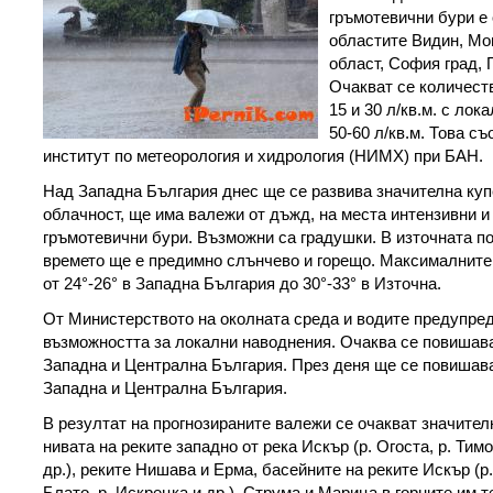
гръмотевични бури е 
областите Видин, Мо
област, София град, 
Очакват се количест
15 и 30 л/кв.м. с ло
50-60 л/кв.м. Това 
институт по метеорология и хидрология (НИМХ) при БАН.
Над Западна България днес ще се развива значителна ку
облачност, ще има валежи от дъжд, на места интензивни и
гръмотевични бури. Възможни са градушки. В източната п
времето ще е предимно слънчево и горещо. Максималните
от 24°-26° в Западна България до 30°-33° в Източна.
От Министерството на околната среда и водите предупред
възможността за локални наводнения. Очаква се повишава
Западна и Централна България. През деня ще се повишава
Западна и Централна България.
В резултат на прогнозираните валежи се очакват значите
нивата на реките западно от река Искър (р. Огоста, р. Тимок
др.), реките Нишава и Ерма, басейните на реките Искър (р.
Блато, р. Искрецка и др.), Струма и Марица в горните им т