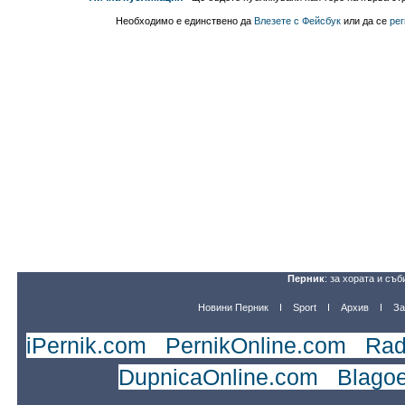
Необходимо е единствено да
Влезете с Фейсбук
или да се
рег
Перник
: за хората и съб
Новини Перник
Sport
Архив
За
iPernik.com
|
PernikOnline.com
|
Rad
DupnicaOnline.com
|
Blago