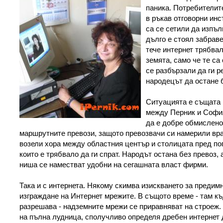
паника. Потребителите
в ръкав отговорни ин
са се сетили да изпъл
дълго е стоял забраве
тече интернет трябвал
земята, само че те са
се разбързали да ги р
народецът да остане б
Ситуацията е същата 
между Перник и София
да е добре обмислено
маршрутните превози, защото превозвачи си намерили вра
возели хора между областния център и столицата пред пог
които е трябвало да ги спрат. Народът остана без превоз,
ниша се наместват удобни на сегашната власт фирми.
Така и с интернета. Някому скимва изискването за предим
изграждане на Интернет мрежите. В същото време - там къ
разрешава - надземните мрежи се приравняват на строеж
на пълна лудница, сполучливо определя дребен интернет 