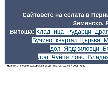
Сайтовете на селата в Перн
Земенско, 
Витоша:
Кладница
,
Рударци
,
Драг
Бучино
,
квартал Църква
,
М
дол
,
Ярджиловци
,
Б
дол
,
Чуйпетлово
,
Влада
Новини от Перник за хората и събитията, актуално и обективно