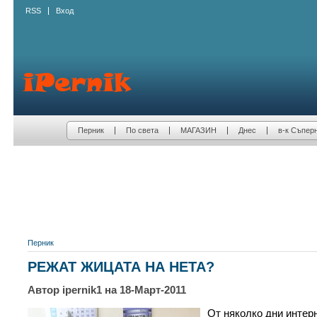
RSS
Вход
Перник
По света
МАГАЗИН
Днес
в-к Съпер
Перник
РЕЖАТ ЖИЦАТА НА НЕТА?
Автор ipernik1 на 18-Март-2011
От няколко дни интер