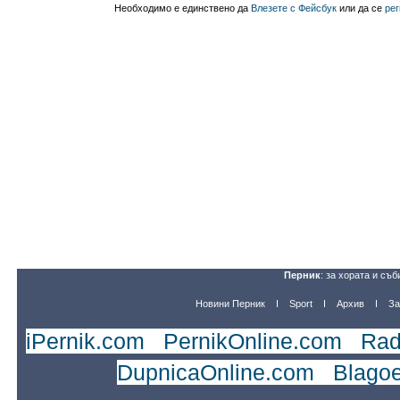
Необходимо е единствено да
Влезете с Фейсбук
или да се
рег
Перник
: за хората и съб
Новини Перник
Sport
Архив
За
iPernik.com
|
PernikOnline.com
|
Rad
DupnicaOnline.com
|
Blago