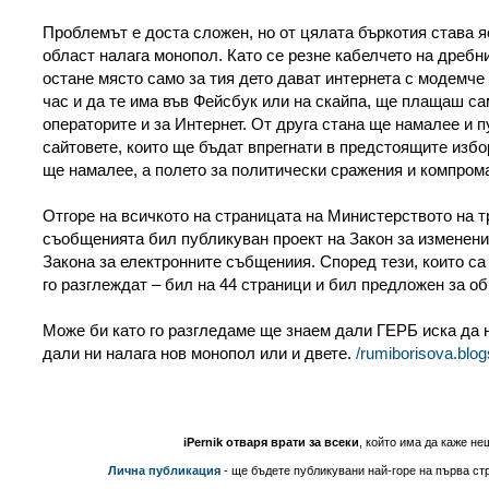
Проблемът е доста сложен, но от цялата бъркотия става яс
област налага монопол. Като се резне кабелчето на дребн
остане място само за тия дето дават интернета с модемче 
час и да те има във Фейсбук или на скайпа, ще плащаш с
операторите и за Интернет. От друга стана ще намалее и п
сайтовете, които ще бъдат впрегнати в предстоящите изб
ще намалее, а полето за политически сражения и компрома
Отгоре на всичкото на страницата на Министерството на т
съобщенията бил публикуван проект на Закон за изменени
Закона за електронните събщениия. Според тези, които са
го разглеждат – бил на 44 страници и бил предложен за 
Може би като го разгледаме ще знаем дали ГЕРБ иска да н
дали ни налага нов монопол или и двете.
/rumiborisova.blo
iPernik отваря врати за всеки
, който има да каже не
Лична публикация
- ще бъдете публикувани най-горе на първа стр