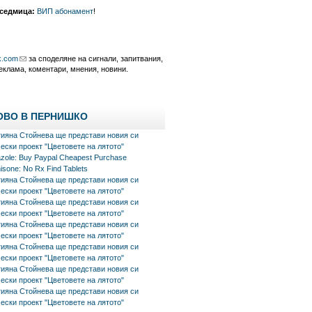
 седмица:
ВИП абонамент
!
k.com
за споделяне на сигнали, запитвания,
еклама, коментари, мнения, новини.
ОВО В ПЕРНИШКО
тияна Стойнева ще представи новия си
ески проект "Цветовете на лятото"
azole: Buy Paypal Cheapest Purchase
isone: No Rx Find Tablets
тияна Стойнева ще представи новия си
ески проект "Цветовете на лятото"
тияна Стойнева ще представи новия си
ески проект "Цветовете на лятото"
тияна Стойнева ще представи новия си
ески проект "Цветовете на лятото"
тияна Стойнева ще представи новия си
ески проект "Цветовете на лятото"
тияна Стойнева ще представи новия си
ески проект "Цветовете на лятото"
тияна Стойнева ще представи новия си
ески проект "Цветовете на лятото"