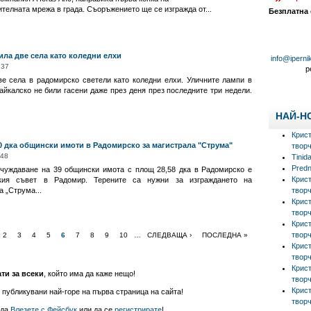
телната мрежа в града. Съоръжението ще се изгражда от...
Безплатна
ила две села като коледни елхи
info@iperni
:37
р
е села в радомирско светели като коледни елхи. Уличните лампи в
айкалско не били гасени даже през деня през последните три недели.
НАЙ-Н
Крис
0 дка общински имоти в Радомирско за магистрала "Струма"
творч
:48
Tinid
Predn
чуждаване на 39 общински имота с площ 28,58 дка в Радомирско е
Крис
кия съвет в Радомир. Терените са нужни за изграждането на
 „Струма...
творч
Крис
творч
Крис
творч
2
3
4
5
6
7
8
9
10
…
СЛЕДВАЩА ›
ПОСЛЕДНА »
Крис
творч
Крис
ати за всеки
, който има да каже нещо!
творч
Крис
 публикувани най-горе на първа страница на сайта!
творч
 да
Влезете с Фейсбук
или да се
регистрирате
!