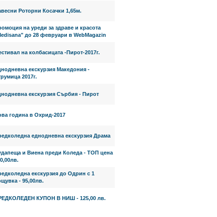
весни Роторни Косачки 1,65м.
омоция на уреди за здраве и красота
Medisana" до 28 февруари в WebMagazin
стивал на колбасицата -Пирот-2017г.
днодневна екскурзия Македония -
румица 2017г.
днодневна екскурзия Сърбия - Пирот
ова година в Охрид-2017
редколедна еднодневна екскурзия Драма
удапеща и Виена преди Коледа - ТОП цена
0,00лв.
редколедна екскурзия до Одрин с 1
щувка - 95,00лв.
РЕДКОЛЕДЕН КУПОН В НИШ - 125,00 лв.