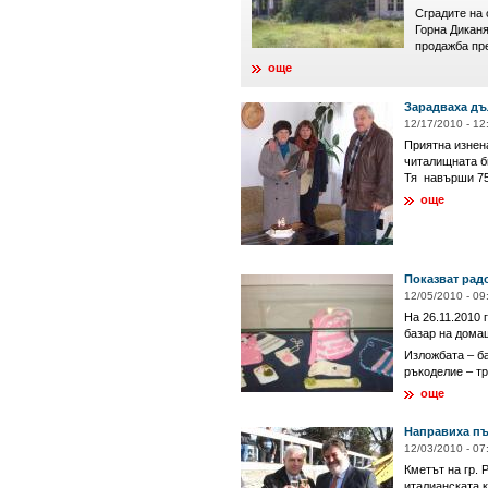
Сградите на 
Горна Дикан
продажба пре
още
Зарадваха дъ
12/17/2010 - 12
Приятна изнен
читалищната б
Тя навърши 75 
още
Показват рад
12/05/2010 - 09
На 26.11.2010 
базар на дома
Изложбата – б
ръкоделие – тр
още
Направиха пъ
12/03/2010 - 07
Кметът на гр.
италианската 