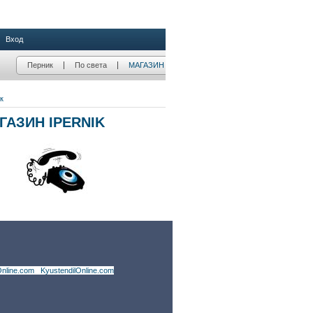
nline.com
|
KyustendilOnline.com