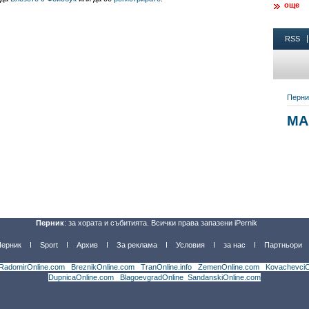
още
Перник
: за хората и събитията. Всички права запазени iPernik
Перник
Sport
Архив
За реклама
Условия
за нас
Партньори
RadomirOnline.com
|
BreznikOnline.com
|
TranOnline.info
|
ZemenOnline.com
|
KovachevciO
DupnicaOnline.com
|
BlagoevgradOnline
|
SandanskiOnline.com