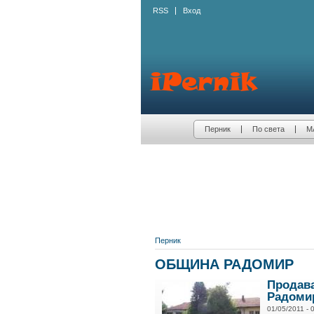
RSS
Вход
Перник
По света
М
Перник
ОБЩИНА РАДОМИР
Продава
Радоми
01/05/2011 - 