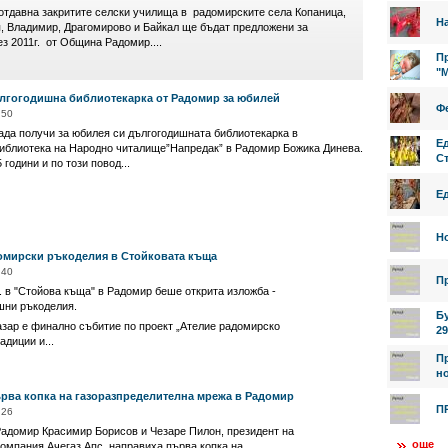
отдавна закритите селски училища в радомирските села Копаница,
На
я, Владимир, Драгомирово и Байкал ще бъдат предложени за
з 2011г. от Община Радомир....
Пр
"
лгогодишна библиотекарка от Радомир за юбилей
Фе
:50
ада получи за юбилея си дългогодишната библиотекарка в
Е
иблиотека на Народно читалище”Напредак” в Радомир Божика Динева.
Ст
години и по този повод...
Е
Н
омирски ръкоделия в Стойковата къща
:40
П
г. в "Стойова къща" в Радомир беше открита изложба -
шни ръкоделия.
Б
азар е финално събитие по проект „Ателие радомирско
29
адиции и...
П
но
рва копка на газоразпределителна мрежа в Радомир
П
:26
 Радомир Красимир Борисов и Чезаре Пилон, президент на
още
компания Ачегаз Апс, направиха първа копка на