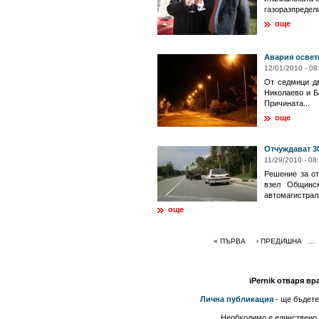
газоразпредели
още
Авария освет
12/01/2010 - 08
От седмици дв
Николаево и Б
Причината...
още
Отчуждават 3
11/29/2010 - 08
Решение за от
взел Общинс
автомагистрала
още
« ПЪРВА
‹ ПРЕДИШНА
…
iPernik отваря вр
Лична публикация
- ще бъдете
Необходимо е единствено