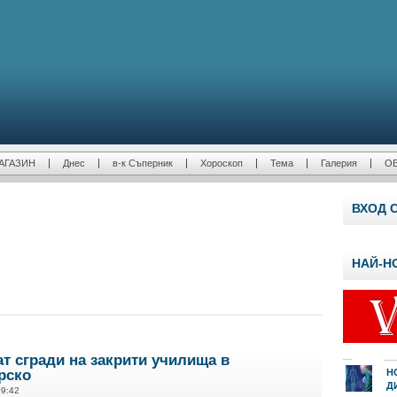
АГАЗИН
Днес
в-к Съперник
Хороскоп
Тема
Галерия
О
ВХОД 
НАЙ-Н
т сгради на закрити училища в
рско
Н
Д
09:42